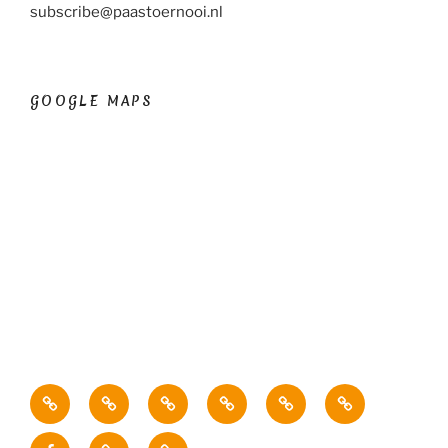
subscribe@paastoernooi.nl
GOOGLE MAPS
Start
Nieuws
Programma
Crew
Inschrijven
Contact
Members
–
Facebook
Veel